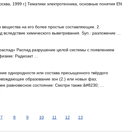
осква, 1999 г.] Тематики электротехника, основные понятия EN
 вещества на его более простые составляющие. 2.
д вследствие химического выветривания. Syn.: разложение …
«распад» Распад разрушение целой системы с появлением
физике: Радиоакт …
нение однородности или состава пресыщенного твёрдого
овождающее образование зон (2.) или новых фаз;
лее равновесное состояние: Смотри также:&#8230; …
и
7
8
9
10
11
12
13