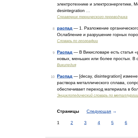
электротехнике и электроэнергетике, М
desintegration …
Справочник технического переводчика
распад
— 1. Разложение органического
8
Ослабление и разрушение горных поро
Словарь по географии
Распад
— В Викисловаре есть статья 
9
новых, меньших или более простых. В 
Википедия
Распад
— [decay, disintegration] изме
10
раствора металлического сплава, сопр
обеспечивает переход материала в бо
Энциклопедический словарь по металлурги
Страницы
Следующая
→
1
2
3
4
5
6