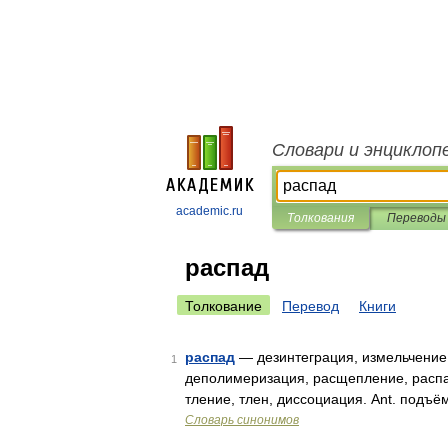
Словари и энциклоп
academic.ru
Толкования
Переводы
распад
Толкование
Перевод
Книги
распад
— дезинтеграция, измельчение, 
1
деполимеризация, расщепление, распад
тление, тлен, диссоциация. Ant. подъ
Словарь синонимов