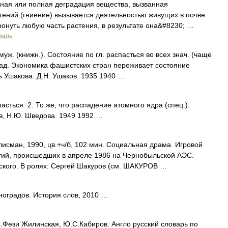
ная или полная деградация вещества, вызванная
тений (гниение) вызывается деятельностью живущих в почве
ронуть любую часть растения, в результате она&#8230; …
варь
уж. (книжн.). Состояние по гл. распасться во всех знач. (чаще
пад. Экономика фашистских стран переживает состояние
 Ушакова. Д.Н. Ушаков. 1935 1940 …
асться. 2. То же, что распадение атомного ядра (спец.).
в, Н.Ю. Шведова. 1949 1992 …
ман, 1990, цв.+ч/б, 102 мин. Социальная драма. Игровой
ий, происшедших в апреле 1986 на Чернобыльской АЭС.
ского. В ролях: Сергей Шакуров (см. ШАКУРОВ …
оградов. История слов, 2010 …
.Фези Жилинская, Ю.С.Кабиров. Англо русский словарь по