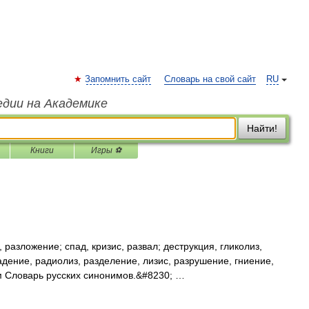
Запомнить сайт
Словарь на свой сайт
RU
едии на Академике
Найти!
Книги
Игры ⚽
разложение; спад, кризис, развал; деструкция, гликолиз,
ение, радиолиз, разделение, лизис, разрушение, гниение,
ём Словарь русских синонимов.&#8230; …