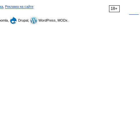
ка
,
Реклама на сайте
18+
omla,
Drupal,
WordPress, MODx.